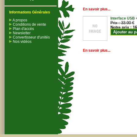
En savoir plus...
Informations Générales
Interface USB +
A propos
Prix :
33.00 €
Conditions de vente
Notre prix :
16
Plan d'accès
Ajouter au p
Newsletter
Convertisseur d'unités
Nos vidéos
En savoir plus...