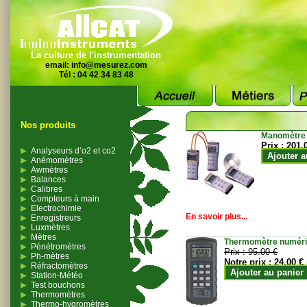
La culture de l'instrumentation
email:
info@mesurez.com
Tél : 04 42 34 83 48
Nos produits
Manomètre
Prix :
201.
Analyseurs d’o2 et co2
Ajouter a
Anémomètres
Awmètres
Balances
Calibres
Compteurs à main
Electrochimie
En savoir plus...
Enregistreurs
Luxmètres
Mètres
Thermomètre numériqu
Pénétromètres
Prix :
95.00 €
Ph-mètres
Notre prix :
24.00 €
Réfractomètres
Ajouter au panier
Station-Météo
Test bouchons
Thermomètres
Thermo-hygromètres