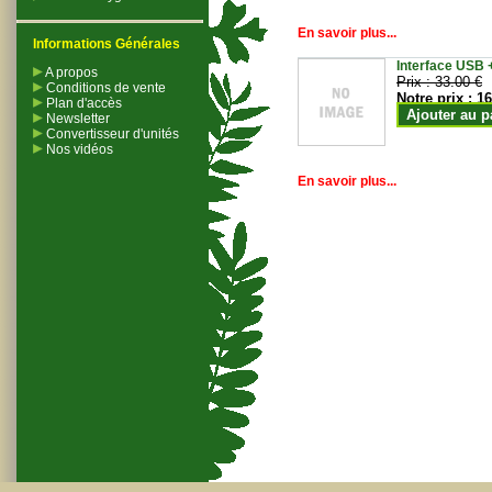
En savoir plus...
Informations Générales
Interface USB +
A propos
Prix :
33.00 €
Conditions de vente
Notre prix :
16
Plan d'accès
Ajouter au p
Newsletter
Convertisseur d'unités
Nos vidéos
En savoir plus...