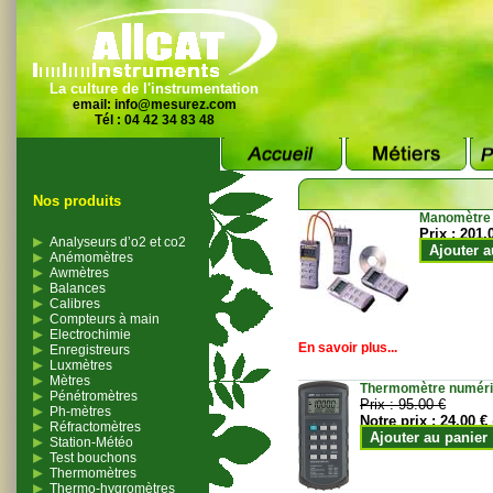
La culture de l'instrumentation
email:
info@mesurez.com
Tél : 04 42 34 83 48
Nos produits
Manomètre
Prix :
201.
Analyseurs d’o2 et co2
Ajouter a
Anémomètres
Awmètres
Balances
Calibres
Compteurs à main
Electrochimie
En savoir plus...
Enregistreurs
Luxmètres
Mètres
Thermomètre numériqu
Pénétromètres
Prix :
95.00 €
Ph-mètres
Notre prix :
24.00 €
Réfractomètres
Ajouter au panier
Station-Météo
Test bouchons
Thermomètres
Thermo-hygromètres