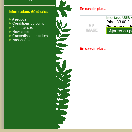
En savoir plus...
Informations Générales
Interface USB +
A propos
Prix :
33.00 €
Conditions de vente
Notre prix :
16
Plan d'accès
Ajouter au p
Newsletter
Convertisseur d'unités
Nos vidéos
En savoir plus...