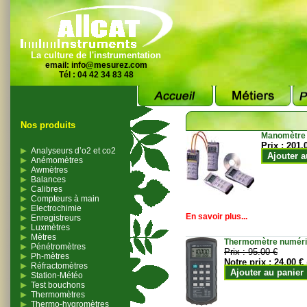
La culture de l'instrumentation
email:
info@mesurez.com
Tél : 04 42 34 83 48
Nos produits
Manomètre
Prix :
201.
Analyseurs d’o2 et co2
Ajouter a
Anémomètres
Awmètres
Balances
Calibres
Compteurs à main
Electrochimie
En savoir plus...
Enregistreurs
Luxmètres
Mètres
Thermomètre numériqu
Pénétromètres
Prix :
95.00 €
Ph-mètres
Notre prix :
24.00 €
Réfractomètres
Ajouter au panier
Station-Météo
Test bouchons
Thermomètres
Thermo-hygromètres