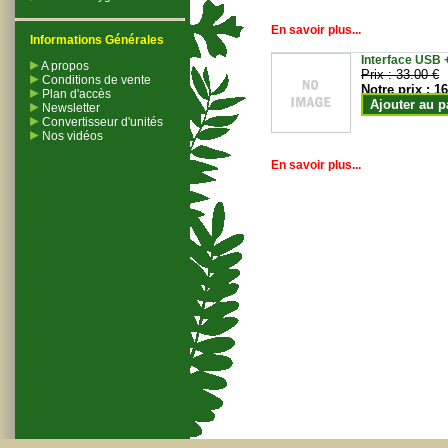
En savoir plus...
Informations Générales
Interface USB +
A propos
Prix :
33.00 €
Conditions de vente
Notre prix :
16
Plan d'accès
Ajouter au p
Newsletter
Convertisseur d'unités
Nos vidéos
En savoir plus...