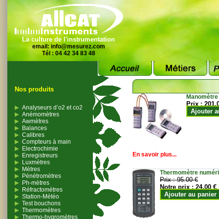
La culture de l'instrumentation
email:
info@mesurez.com
Tél : 04 42 34 83 48
Nos produits
Manomètre
Prix :
201.
Analyseurs d’o2 et co2
Ajouter a
Anémomètres
Awmètres
Balances
Calibres
Compteurs à main
Electrochimie
En savoir plus...
Enregistreurs
Luxmètres
Mètres
Thermomètre numériqu
Pénétromètres
Prix :
95.00 €
Ph-mètres
Notre prix :
24.00 €
Réfractomètres
Ajouter au panier
Station-Météo
Test bouchons
Thermomètres
Thermo-hygromètres