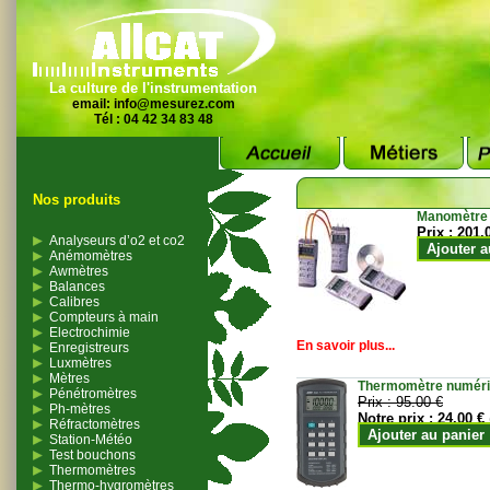
La culture de l'instrumentation
email:
info@mesurez.com
Tél : 04 42 34 83 48
Nos produits
Manomètre
Prix :
201.
Analyseurs d’o2 et co2
Ajouter a
Anémomètres
Awmètres
Balances
Calibres
Compteurs à main
Electrochimie
En savoir plus...
Enregistreurs
Luxmètres
Mètres
Thermomètre numériqu
Pénétromètres
Prix :
95.00 €
Ph-mètres
Notre prix :
24.00 €
Réfractomètres
Ajouter au panier
Station-Météo
Test bouchons
Thermomètres
Thermo-hygromètres