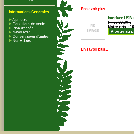
En savoir plus...
Informations Générales
Interface USB +
A propos
Prix :
33.00 €
Conditions de vente
Notre prix :
16
Plan d'accès
Ajouter au p
Newsletter
Convertisseur d'unités
Nos vidéos
En savoir plus...