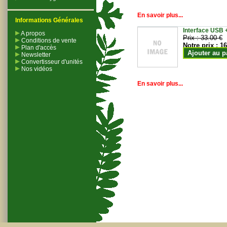
En savoir plus...
Informations Générales
Interface USB +
A propos
Prix :
33.00 €
Conditions de vente
Notre prix :
16
Plan d'accès
Ajouter au p
Newsletter
Convertisseur d'unités
Nos vidéos
En savoir plus...