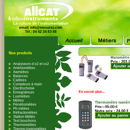
La culture de l'instrumentation
email:
info@mesurez.com
Tél : 04 42 34 83 48
Nos produits
Manomètre
Prix :
201.
Analyseurs d’o2 et co2
Ajouter a
Anémomètres
Awmètres
Balances
Calibres
Compteurs à main
Electrochimie
En savoir plus...
Enregistreurs
Luxmètres
Mètres
Thermomètre numériqu
Pénétromètres
Prix :
95.00 €
Ph-mètres
Notre prix :
24.00 €
Réfractomètres
Ajouter au panier
Station-Météo
Test bouchons
Thermomètres
Thermo-hygromètres