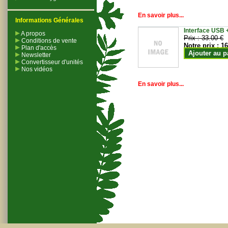
En savoir plus...
Informations Générales
Interface USB +
A propos
Prix :
33.00 €
Conditions de vente
Notre prix :
16
Plan d'accès
Ajouter au p
Newsletter
Convertisseur d'unités
Nos vidéos
En savoir plus...