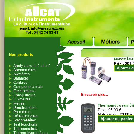
La culture de l'instrumentation
email:
info@mesurez.com
Tél : 04 42 34 83 48
Nos produits
Manomètre
Prix :
201.
Analyseurs d’o2 et co2
Ajouter a
Anémomètres
Awmètres
Balances
Calibres
Compteurs à main
Electrochimie
En savoir plus...
Enregistreurs
Luxmètres
Mètres
Thermomètre numériqu
Pénétromètres
Prix :
95.00 €
Ph-mètres
Notre prix :
24.00 €
Réfractomètres
Ajouter au panier
Station-Météo
Test bouchons
Thermomètres
Thermo-hygromètres