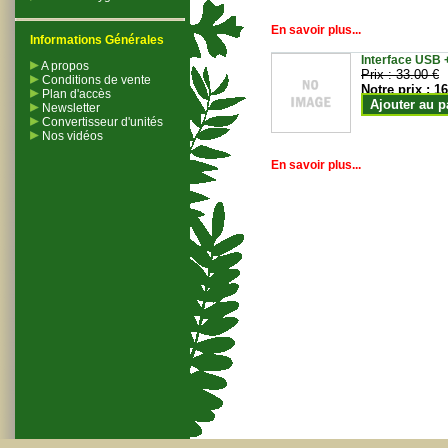
En savoir plus...
Informations Générales
Interface USB +
A propos
Prix :
33.00 €
Conditions de vente
Notre prix :
16
Plan d'accès
Ajouter au p
Newsletter
Convertisseur d'unités
Nos vidéos
En savoir plus...