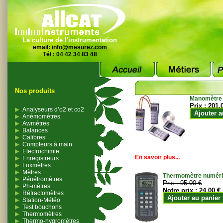
La culture de l'instrumentation
email:
info@mesurez.com
Tél : 04 42 34 83 48
Nos produits
Manomètre
Prix :
201.
Analyseurs d’o2 et co2
Ajouter a
Anémomètres
Awmètres
Balances
Calibres
Compteurs à main
Electrochimie
En savoir plus...
Enregistreurs
Luxmètres
Mètres
Thermomètre numériqu
Pénétromètres
Prix :
95.00 €
Ph-mètres
Notre prix :
24.00 €
Réfractomètres
Ajouter au panier
Station-Météo
Test bouchons
Thermomètres
Thermo-hygromètres