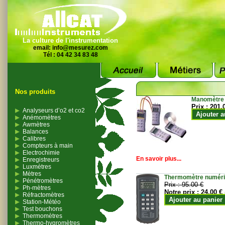
La culture de l'instrumentation
email:
info@mesurez.com
Tél : 04 42 34 83 48
Nos produits
Manomètre
Prix :
201.
Analyseurs d’o2 et co2
Ajouter a
Anémomètres
Awmètres
Balances
Calibres
Compteurs à main
Electrochimie
En savoir plus...
Enregistreurs
Luxmètres
Mètres
Thermomètre numériqu
Pénétromètres
Prix :
95.00 €
Ph-mètres
Notre prix :
24.00 €
Réfractomètres
Ajouter au panier
Station-Météo
Test bouchons
Thermomètres
Thermo-hygromètres