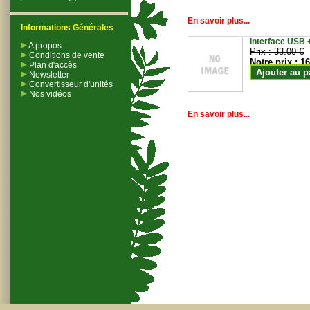
En savoir plus...
Informations Générales
Interface USB +
A propos
Prix :
33.00 €
Conditions de vente
Notre prix :
16
Plan d'accès
Ajouter au p
Newsletter
Convertisseur d'unités
Nos vidéos
En savoir plus...