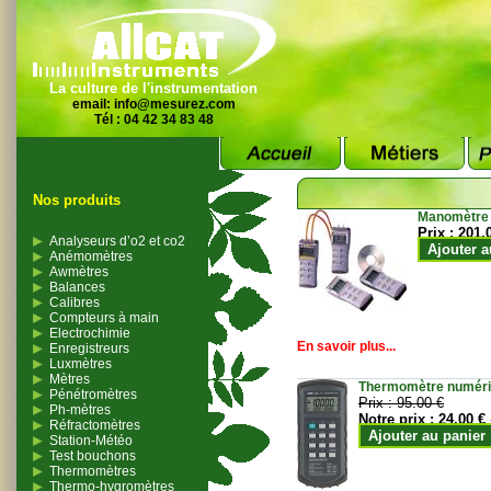
La culture de l'instrumentation
email:
info@mesurez.com
Tél : 04 42 34 83 48
Nos produits
Manomètre
Prix :
201.
Analyseurs d’o2 et co2
Ajouter a
Anémomètres
Awmètres
Balances
Calibres
Compteurs à main
Electrochimie
En savoir plus...
Enregistreurs
Luxmètres
Mètres
Thermomètre numériqu
Pénétromètres
Prix :
95.00 €
Ph-mètres
Notre prix :
24.00 €
Réfractomètres
Ajouter au panier
Station-Météo
Test bouchons
Thermomètres
Thermo-hygromètres