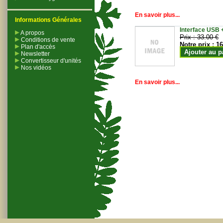
En savoir plus...
Informations Générales
Interface USB +
A propos
Prix :
33.00 €
Conditions de vente
Notre prix :
16
Plan d'accès
Ajouter au p
Newsletter
Convertisseur d'unités
Nos vidéos
En savoir plus...