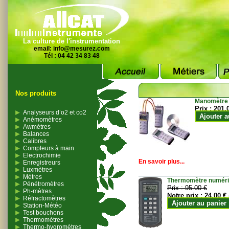
La culture de l'instrumentation
email:
info@mesurez.com
Tél : 04 42 34 83 48
Nos produits
Manomètre
Prix :
201.
Analyseurs d’o2 et co2
Ajouter a
Anémomètres
Awmètres
Balances
Calibres
Compteurs à main
Electrochimie
En savoir plus...
Enregistreurs
Luxmètres
Mètres
Thermomètre numériqu
Pénétromètres
Prix :
95.00 €
Ph-mètres
Notre prix :
24.00 €
Réfractomètres
Ajouter au panier
Station-Météo
Test bouchons
Thermomètres
Thermo-hygromètres