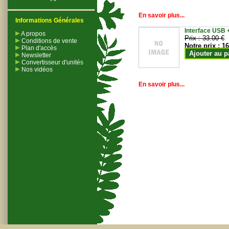
En savoir plus...
Informations Générales
Interface USB +
A propos
Prix :
33.00 €
Conditions de vente
Notre prix :
16
Plan d'accès
Ajouter au p
Newsletter
Convertisseur d'unités
Nos vidéos
En savoir plus...