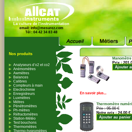
La culture de l'instrumentation
email:
info@mesurez.com
Tél : 04 42 34 83 48
Nos produits
Manomètre
Prix :
201.
Analyseurs d’o2 et co2
Ajouter a
Anémomètres
Awmètres
Balances
Calibres
Compteurs à main
Electrochimie
En savoir plus...
Enregistreurs
Luxmètres
Mètres
Thermomètre numériqu
Pénétromètres
Prix :
95.00 €
Ph-mètres
Notre prix :
24.00 €
Réfractomètres
Ajouter au panier
Station-Météo
Test bouchons
Thermomètres
Thermo-hygromètres