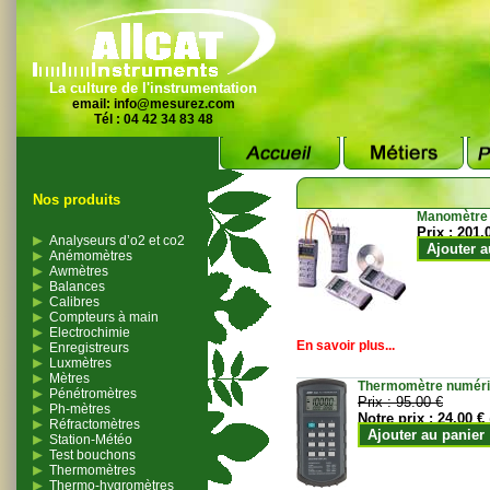
La culture de l'instrumentation
email:
info@mesurez.com
Tél : 04 42 34 83 48
Nos produits
Manomètre
Prix :
201.
Analyseurs d’o2 et co2
Ajouter a
Anémomètres
Awmètres
Balances
Calibres
Compteurs à main
Electrochimie
En savoir plus...
Enregistreurs
Luxmètres
Mètres
Thermomètre numériqu
Pénétromètres
Prix :
95.00 €
Ph-mètres
Notre prix :
24.00 €
Réfractomètres
Ajouter au panier
Station-Météo
Test bouchons
Thermomètres
Thermo-hygromètres