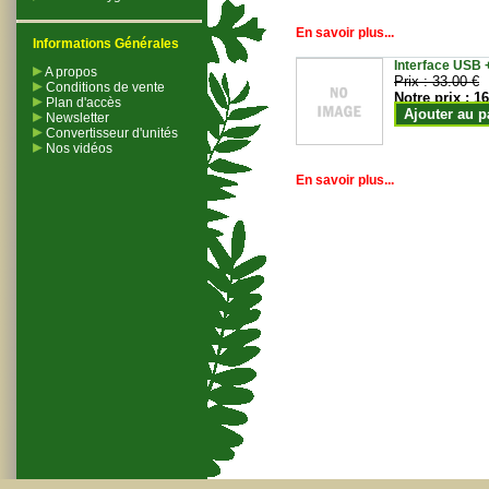
En savoir plus...
Informations Générales
Interface USB +
A propos
Prix :
33.00 €
Conditions de vente
Notre prix :
16
Plan d'accès
Ajouter au p
Newsletter
Convertisseur d'unités
Nos vidéos
En savoir plus...