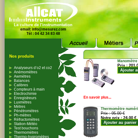
La culture de l'instrumentation
email:
info@mesurez.com
Tél : 04 42 34 83 48
Nos produits
Manomètre
Prix :
201.
Analyseurs d’o2 et co2
Ajouter a
Anémomètres
Awmètres
Balances
Calibres
Compteurs à main
Electrochimie
En savoir plus...
Enregistreurs
Luxmètres
Mètres
Thermomètre numériqu
Pénétromètres
Prix :
95.00 €
Ph-mètres
Notre prix :
24.00 €
Réfractomètres
Ajouter au panier
Station-Météo
Test bouchons
Thermomètres
Thermo-hygromètres