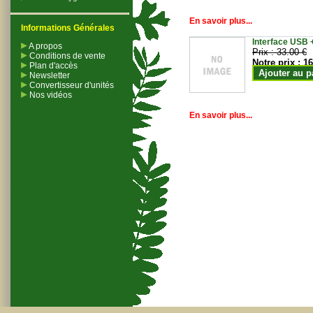
En savoir plus...
Informations Générales
Interface USB +
A propos
Prix :
33.00 €
Conditions de vente
Notre prix :
16
Plan d'accès
Ajouter au p
Newsletter
Convertisseur d'unités
Nos vidéos
En savoir plus...