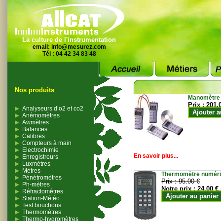
La culture de l'instrumentation
email:
info@mesurez.com
Tél : 04 42 34 83 48
Nos produits
Manomètre
Prix :
201.
Analyseurs d’o2 et co2
Ajouter a
Anémomètres
Awmètres
Balances
Calibres
Compteurs à main
Electrochimie
En savoir plus...
Enregistreurs
Luxmètres
Mètres
Thermomètre numériqu
Pénétromètres
Prix :
95.00 €
Ph-mètres
Notre prix :
24.00 €
Réfractomètres
Ajouter au panier
Station-Météo
Test bouchons
Thermomètres
Thermo-hygromètres