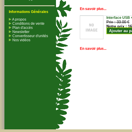
En savoir plus...
Informations Générales
Interface USB +
A propos
Prix :
33.00 €
Conditions de vente
Notre prix :
16
Plan d'accès
Ajouter au p
Newsletter
Convertisseur d'unités
Nos vidéos
En savoir plus...