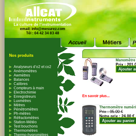
La culture de l'instrumentation
email:
info@mesurez.com
Tél : 04 42 34 83 48
Nos produits
Manomètre
Prix :
201.
Analyseurs d’o2 et co2
Ajouter a
Anémomètres
Awmètres
Balances
Calibres
Compteurs à main
Electrochimie
En savoir plus...
Enregistreurs
Luxmètres
Mètres
Thermomètre numériqu
Pénétromètres
Prix :
95.00 €
Ph-mètres
Notre prix :
24.00 €
Réfractomètres
Ajouter au panier
Station-Météo
Test bouchons
Thermomètres
Thermo-hygromètres