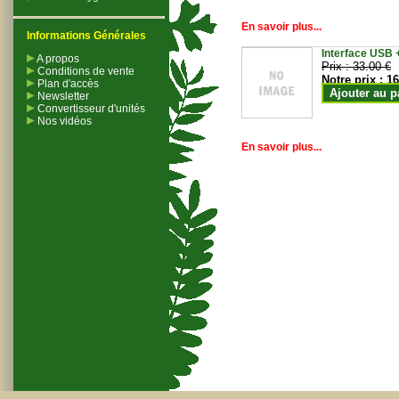
En savoir plus...
Informations Générales
Interface USB +
A propos
Prix :
33.00 €
Conditions de vente
Notre prix :
16
Plan d'accès
Ajouter au p
Newsletter
Convertisseur d'unités
Nos vidéos
En savoir plus...