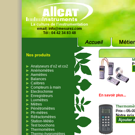
La culture de l'instrumentation
email:
info@mesurez.com
Tél : 04 42 34 83 48
Nos produits
M
P
Analyseurs d’o2 et co2
Anémomètres
Awmètres
Balances
Calibres
Compteurs à main
Electrochimie
En savoir plus...
Enregistreurs
Luxmètres
Mètres
Thermomètr
Pénétromètres
Prix :
95.0
Ph-mètres
Notre prix
Réfractomètres
Ajouter 
Station-Météo
Test bouchons
Thermomètres
Thermo-hygromètres