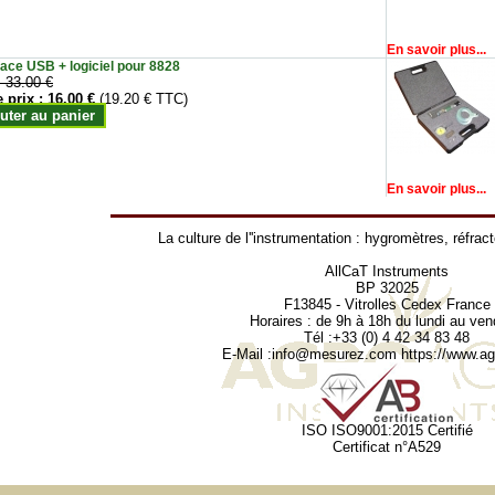
En savoir plus...
face USB + logiciel pour 8828
:
33.00 €
e prix :
16.00 €
(19.20 € TTC)
uter au panier
En savoir plus...
La culture de l''instrumentation :
hygromètres
,
réfrac
AllCaT Instruments
BP 32025
F13845 - Vitrolles Cedex France
Horaires : de 9h à 18h du lundi au ven
Tél :+33 (0) 4 42 34 83 48
E-Mail :
info@mesurez.com
https://www.agr
ISO ISO9001:2015 Certifié
Certificat n°A529