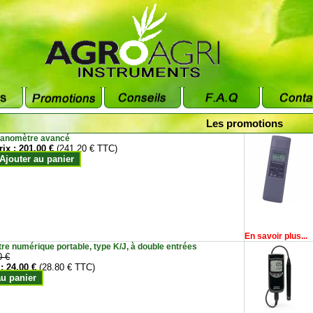
Les promotions
anomètre avancé
rix :
201.00 €
(241.20 € TTC)
Ajouter au panier
En savoir plus...
e numérique portable, type K/J, à double entrées
0 €
 :
24.00 €
(28.80 € TTC)
au panier