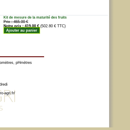
Kit de mesure de la maturité des fruits
Prix :
465.00 €
Notre prix :
419.00 €
(502.80 € TTC)
Ajouter au panier
tomètres
,
pHmètres
dredi
o-agri.fr/