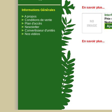
En savoir plus...
Informations Générales
Inter
A propos
Prix 
Conditions de vente
Notr
Plan d'accès
Ajo
Newsletter
Convertisseur d'unités
Nos vidéos
En savoir plus...