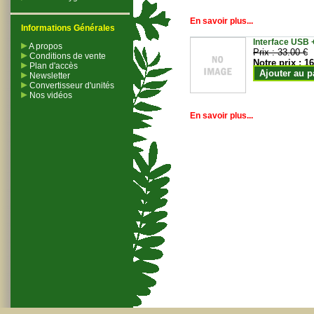
En savoir plus...
Informations Générales
Interface USB +
A propos
Prix :
33.00 €
Conditions de vente
Notre prix :
16
Plan d'accès
Ajouter au p
Newsletter
Convertisseur d'unités
Nos vidéos
En savoir plus...