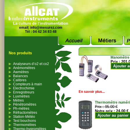
La culture de l'instrumentation
email:
info@mesurez.com
Tél : 04 42 34 83 48
Nos produits
Manomètre
Prix :
201.
Analyseurs d’o2 et co2
Ajouter a
Anémomètres
Awmètres
Balances
Calibres
Compteurs à main
Electrochimie
En savoir plus...
Enregistreurs
Luxmètres
Mètres
Thermomètre numériqu
Pénétromètres
Prix :
95.00 €
Ph-mètres
Notre prix :
24.00 €
Réfractomètres
Ajouter au panier
Station-Météo
Test bouchons
Thermomètres
Thermo-hygromètres