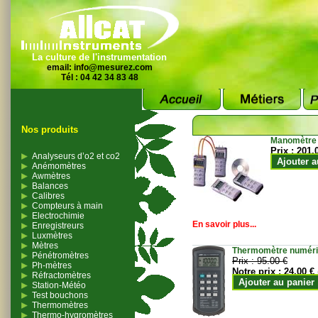
La culture de l'instrumentation
email:
info@mesurez.com
Tél : 04 42 34 83 48
Nos produits
Manomètre
Prix :
201.
Analyseurs d’o2 et co2
Ajouter a
Anémomètres
Awmètres
Balances
Calibres
Compteurs à main
Electrochimie
En savoir plus...
Enregistreurs
Luxmètres
Mètres
Thermomètre numériqu
Pénétromètres
Prix :
95.00 €
Ph-mètres
Notre prix :
24.00 €
Réfractomètres
Ajouter au panier
Station-Météo
Test bouchons
Thermomètres
Thermo-hygromètres