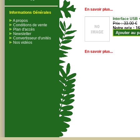
En savoir plus...
Informations Générales
Interface USB +
A propos
Prix :
33.00 €
Conditions de vente
Notre prix :
16
Plan d'accès
Ajouter au p
Newsletter
Convertisseur d'unités
Nos vidéos
En savoir plus...