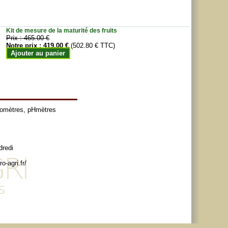
Kit de mesure de la maturité des fruits
Prix :
465.00 €
Notre prix :
419.00 €
(502.80 € TTC)
Ajouter au panier
tomètres
,
pHmètres
dredi
o-agri.fr/