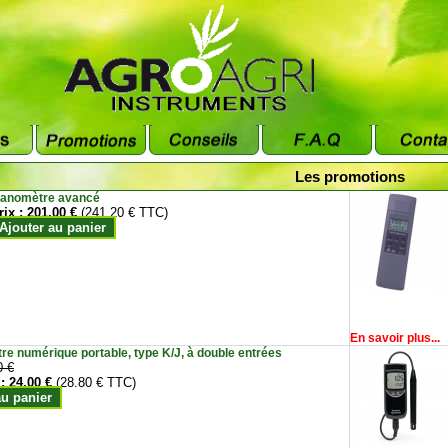
Les promotions
anomètre avancé
rix :
201.00 €
(241.20 € TTC)
Ajouter au panier
En savoir plus...
e numérique portable, type K/J, à double entrées
0 €
 :
24.00 €
(28.80 € TTC)
au panier