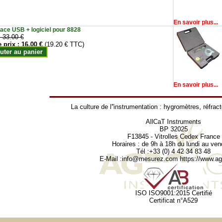
En savoir plus...
face USB + logiciel pour 8828
:
33.00 €
e prix :
16.00 €
(19.20 € TTC)
uter au panier
En savoir plus...
La culture de l''instrumentation :
hygromètres
,
réfrac
AllCaT Instruments
BP 32025
F13845 - Vitrolles Cedex France
Horaires : de 9h à 18h du lundi au ven
Tél :+33 (0) 4 42 34 83 48
E-Mail :
info@mesurez.com
https://www.agr
ISO ISO9001:2015 Certifié
Certificat n°A529