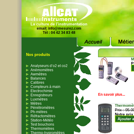
La culture de l'instrumentation
email:
info@mesurez.com
Tél : 04 42 34 83 48
Nos produits
M
P
Analyseurs d’o2 et co2
Anémomètres
Awmètres
Balances
Calibres
Compteurs à main
Electrochimie
En savoir plus...
Enregistreurs
Luxmètres
Mètres
Thermomètr
Pénétromètres
Prix :
95.0
Ph-mètres
Notre prix
Réfractomètres
Ajouter 
Station-Météo
Test bouchons
Thermomètres
Thermo-hygromètres