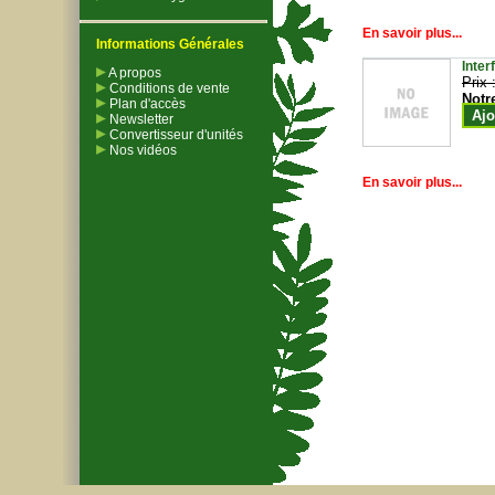
En savoir plus...
Informations Générales
Inter
A propos
Prix 
Conditions de vente
Notr
Plan d'accès
Ajo
Newsletter
Convertisseur d'unités
Nos vidéos
En savoir plus...