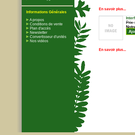
En savoir plus...
Informations Générales
Inter
A propos
Prix 
Conditions de vente
Notr
Plan d'accès
Ajo
Newsletter
Convertisseur d'unités
Nos vidéos
En savoir plus...