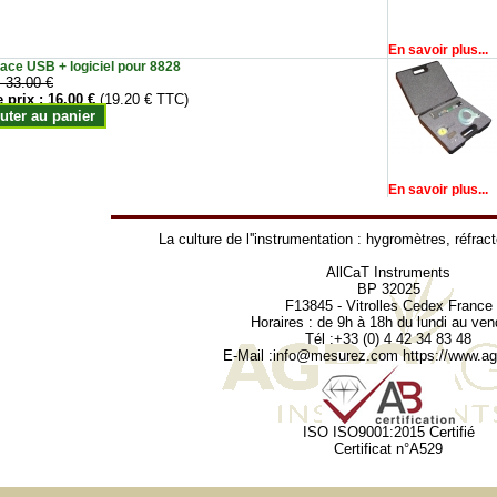
En savoir plus...
face USB + logiciel pour 8828
:
33.00 €
e prix :
16.00 €
(19.20 € TTC)
uter au panier
En savoir plus...
La culture de l''instrumentation :
hygromètres
,
réfrac
AllCaT Instruments
BP 32025
F13845 - Vitrolles Cedex France
Horaires : de 9h à 18h du lundi au ven
Tél :+33 (0) 4 42 34 83 48
E-Mail :
info@mesurez.com
https://www.agr
ISO ISO9001:2015 Certifié
Certificat n°A529