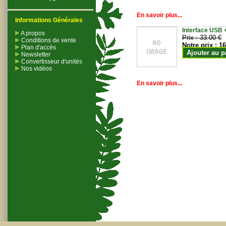
En savoir plus...
Informations Générales
Interface USB +
A propos
Prix :
33.00 €
Conditions de vente
Notre prix :
16
Plan d'accès
Ajouter au p
Newsletter
Convertisseur d'unités
Nos vidéos
En savoir plus...