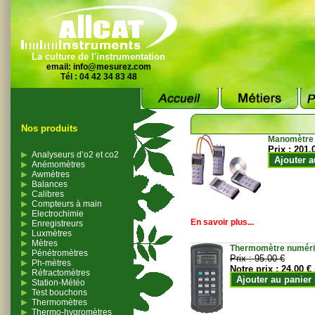
La culture de l'instrumentation
email:
info@mesurez.com
Tél : 04 42 34 83 48
Nos produits
Manomètre
Prix :
201.
Analyseurs d’o2 et co2
Ajouter a
Anémomètres
Awmètres
Balances
Calibres
Compteurs à main
Electrochimie
En savoir plus...
Enregistreurs
Luxmètres
Mètres
Thermomètre numériqu
Pénétromètres
Prix :
95.00 €
Ph-mètres
Notre prix :
24.00 €
Réfractomètres
Ajouter au panier
Station-Météo
Test bouchons
Thermomètres
Thermo-hygromètres