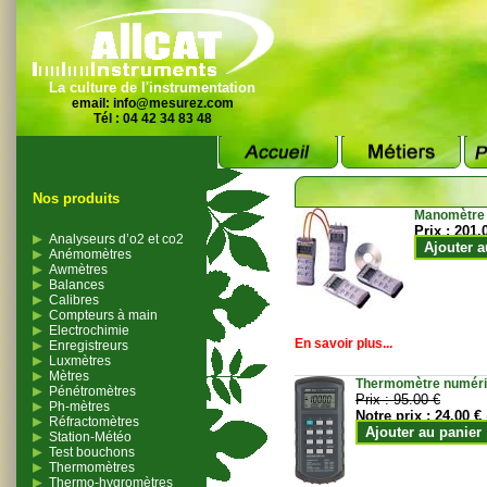
La culture de l'instrumentation
email:
info@mesurez.com
Tél : 04 42 34 83 48
Nos produits
Manomètre
Prix :
201.
Analyseurs d’o2 et co2
Ajouter a
Anémomètres
Awmètres
Balances
Calibres
Compteurs à main
Electrochimie
En savoir plus...
Enregistreurs
Luxmètres
Mètres
Thermomètre numériqu
Pénétromètres
Prix :
95.00 €
Ph-mètres
Notre prix :
24.00 €
Réfractomètres
Ajouter au panier
Station-Météo
Test bouchons
Thermomètres
Thermo-hygromètres