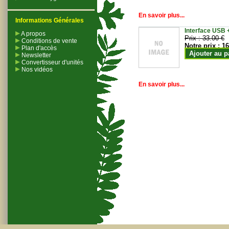
En savoir plus...
Informations Générales
Interface USB +
A propos
Prix :
33.00 €
Conditions de vente
Notre prix :
16
Plan d'accès
Ajouter au p
Newsletter
Convertisseur d'unités
Nos vidéos
En savoir plus...