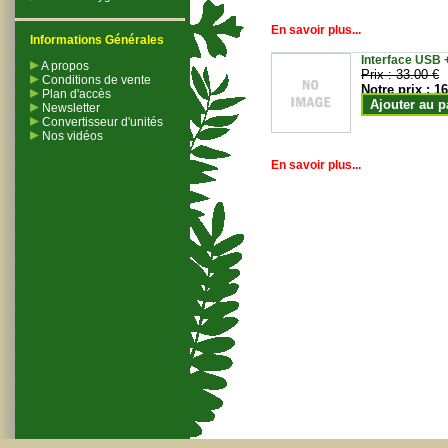
En savoir plus...
Informations Générales
Interface USB +
A propos
Prix :
33.00 €
Conditions de vente
Notre prix :
16
Plan d'accès
Ajouter au p
Newsletter
Convertisseur d'unités
Nos vidéos
En savoir plus...