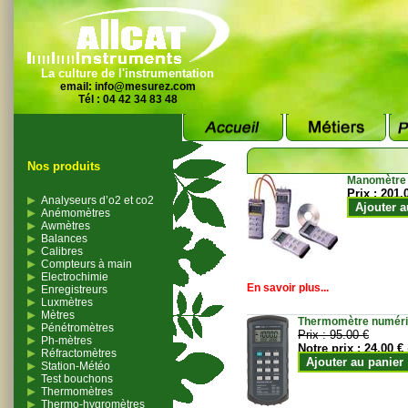
La culture de l'instrumentation
email:
info@mesurez.com
Tél : 04 42 34 83 48
Nos produits
Manomètre
Prix :
201.
Analyseurs d’o2 et co2
Ajouter a
Anémomètres
Awmètres
Balances
Calibres
Compteurs à main
Electrochimie
En savoir plus...
Enregistreurs
Luxmètres
Mètres
Thermomètre numériqu
Pénétromètres
Prix :
95.00 €
Ph-mètres
Notre prix :
24.00 €
Réfractomètres
Ajouter au panier
Station-Météo
Test bouchons
Thermomètres
Thermo-hygromètres