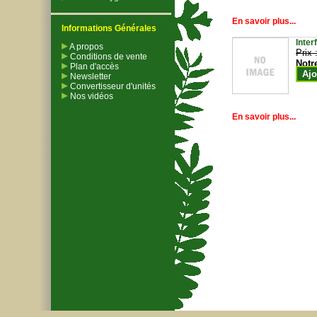
En savoir plus...
Informations Générales
Inter
A propos
Prix 
Conditions de vente
Notr
Plan d'accès
Ajo
Newsletter
Convertisseur d'unités
Nos vidéos
En savoir plus...