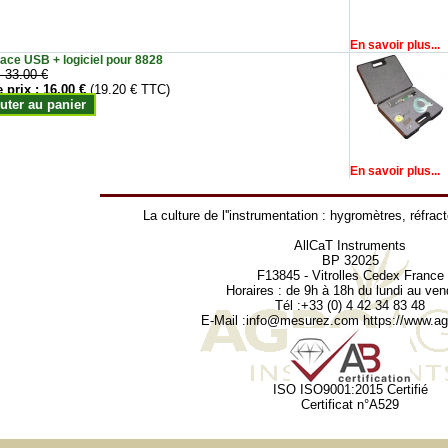
En savoir plus...
face USB + logiciel pour 8828
:
33.00 €
e prix :
16.00 €
(19.20 € TTC)
uter au panier
En savoir plus...
La culture de l''instrumentation :
hygromètres
,
réfrac
AllCaT Instruments
BP 32025
F13845 - Vitrolles Cedex France
Horaires : de 9h à 18h du lundi au ven
Tél :+33 (0) 4 42 34 83 48
E-Mail :
info@mesurez.com
https://www.agr
ISO ISO9001:2015 Certifié
Certificat n°A529