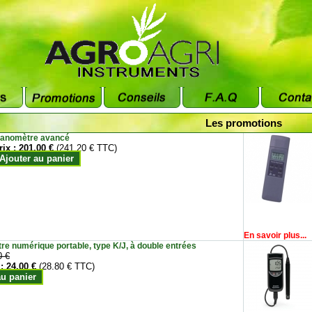
Les promotions
anomètre avancé
rix :
201.00 €
(241.20 € TTC)
Ajouter au panier
En savoir plus...
e numérique portable, type K/J, à double entrées
0 €
 :
24.00 €
(28.80 € TTC)
au panier