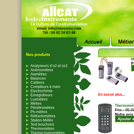
La culture de l'instrumentation
email:
info@mesurez.com
Tél : 04 42 34 83 48
Nos produits
M
P
Analyseurs d’o2 et co2
Anémomètres
Awmètres
Balances
Calibres
Compteurs à main
Electrochimie
En savoir plus...
Enregistreurs
Luxmètres
Mètres
Thermomètr
Pénétromètres
Prix :
95.0
Ph-mètres
Notre prix
Réfractomètres
Ajouter 
Station-Météo
Test bouchons
Thermomètres
Thermo-hygromètres