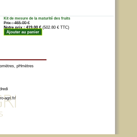
Kit de mesure de la maturité des fruits
Prix :
465.00 €
Notre prix :
419.00 €
(502.80 € TTC)
Ajouter au panier
tomètres
,
pHmètres
dredi
o-agri.fr/