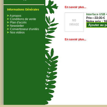
En savoir plus...
Informations Générales
Interface USB +
A propos
Prix :
33.00 €
Conditions de vente
Notre prix :
16
Plan d'accès
Ajouter au p
Newsletter
Convertisseur d'unités
Nos vidéos
En savoir plus...