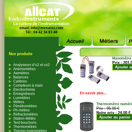
La culture de l'instrumentation
email:
info@mesurez.com
Tél : 04 42 34 83 48
Nos produits
Manomètre
Prix :
201.
Analyseurs d’o2 et co2
Ajouter a
Anémomètres
Awmètres
Balances
Calibres
Compteurs à main
Electrochimie
En savoir plus...
Enregistreurs
Luxmètres
Mètres
Thermomètre numériqu
Pénétromètres
Prix :
95.00 €
Ph-mètres
Notre prix :
24.00 €
Réfractomètres
Ajouter au panier
Station-Météo
Test bouchons
Thermomètres
Thermo-hygromètres