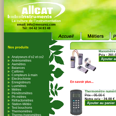
La culture de l'instrumentation
email:
info@mesurez.com
Tél : 04 42 34 83 48
Nos produits
Manomètre
Prix :
201.
Analyseurs d’o2 et co2
Ajouter a
Anémomètres
Awmètres
Balances
Calibres
Compteurs à main
Electrochimie
En savoir plus...
Enregistreurs
Luxmètres
Mètres
Thermomètre numériqu
Pénétromètres
Prix :
95.00 €
Ph-mètres
Notre prix :
24.00 €
Réfractomètres
Ajouter au panier
Station-Météo
Test bouchons
Thermomètres
Thermo-hygromètres