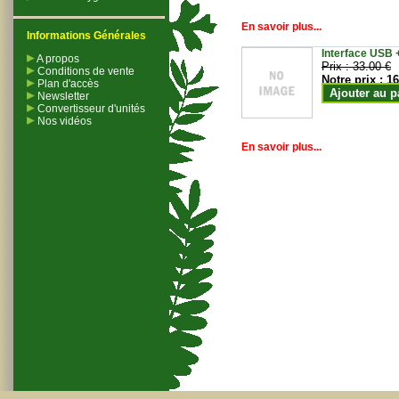
En savoir plus...
Informations Générales
Interface USB +
A propos
Prix :
33.00 €
Conditions de vente
Notre prix :
16
Plan d'accès
Ajouter au p
Newsletter
Convertisseur d'unités
Nos vidéos
En savoir plus...