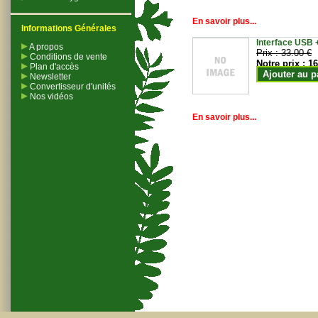
En savoir plus...
Informations Générales
Interface USB +
A propos
Prix :
33.00 €
Conditions de vente
Notre prix :
16
Plan d'accès
Ajouter au p
Newsletter
Convertisseur d'unités
Nos vidéos
En savoir plus...