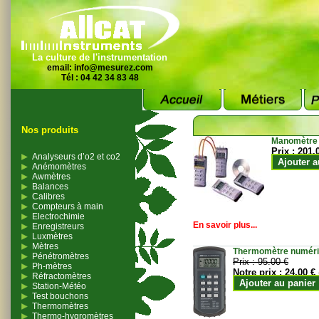
La culture de l'instrumentation
email:
info@mesurez.com
Tél : 04 42 34 83 48
Nos produits
Manomètre
Prix :
201.
Analyseurs d’o2 et co2
Ajouter a
Anémomètres
Awmètres
Balances
Calibres
Compteurs à main
Electrochimie
En savoir plus...
Enregistreurs
Luxmètres
Mètres
Thermomètre numériqu
Pénétromètres
Prix :
95.00 €
Ph-mètres
Notre prix :
24.00 €
Réfractomètres
Ajouter au panier
Station-Météo
Test bouchons
Thermomètres
Thermo-hygromètres