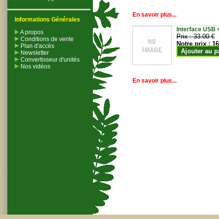
En savoir plus...
Informations Générales
Interface USB +
A propos
Prix :
33.00 €
Conditions de vente
Notre prix :
16
Plan d'accès
Ajouter au p
Newsletter
Convertisseur d'unités
Nos vidéos
En savoir plus...