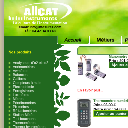
La culture de l'instrumentation
email:
info@mesurez.com
Tél : 04 42 34 83 48
Nos produits
Manomètre
Prix :
201.
Analyseurs d’o2 et co2
Ajouter a
Anémomètres
Awmètres
Balances
Calibres
Compteurs à main
Electrochimie
En savoir plus...
Enregistreurs
Luxmètres
Mètres
Thermomètre numériqu
Pénétromètres
Prix :
95.00 €
Ph-mètres
Notre prix :
24.00 €
Réfractomètres
Ajouter au panier
Station-Météo
Test bouchons
Thermomètres
Thermo-hygromètres