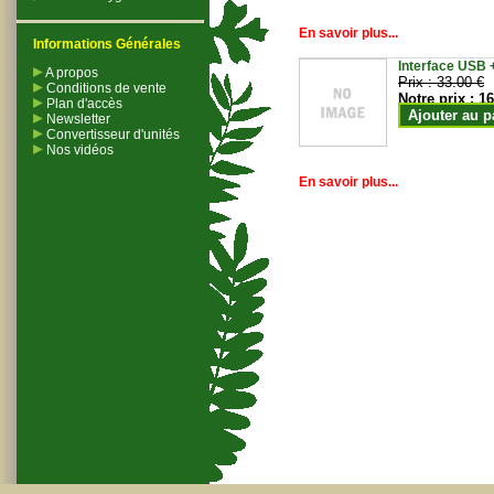
En savoir plus...
Informations Générales
Interface USB +
A propos
Prix :
33.00 €
Conditions de vente
Notre prix :
16
Plan d'accès
Ajouter au p
Newsletter
Convertisseur d'unités
Nos vidéos
En savoir plus...