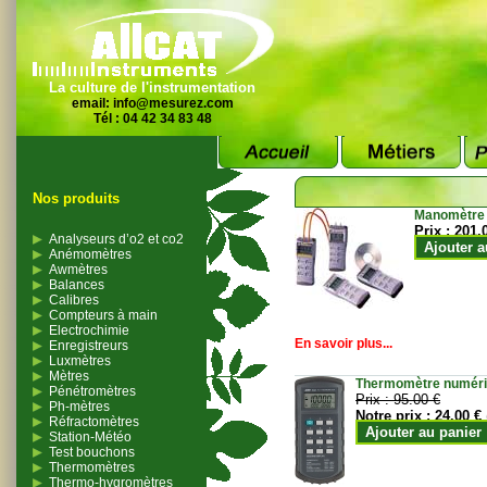
La culture de l'instrumentation
email:
info@mesurez.com
Tél : 04 42 34 83 48
Nos produits
Manomètre
Prix :
201.
Analyseurs d’o2 et co2
Ajouter a
Anémomètres
Awmètres
Balances
Calibres
Compteurs à main
Electrochimie
En savoir plus...
Enregistreurs
Luxmètres
Mètres
Thermomètre numériqu
Pénétromètres
Prix :
95.00 €
Ph-mètres
Notre prix :
24.00 €
Réfractomètres
Ajouter au panier
Station-Météo
Test bouchons
Thermomètres
Thermo-hygromètres