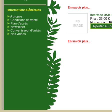
En savoir plus...
Informations Générales
Interface USB +
A propos
Prix :
33.00 €
Conditions de vente
Notre prix :
16
Plan d'accès
Ajouter au p
Newsletter
Convertisseur d'unités
Nos vidéos
En savoir plus...