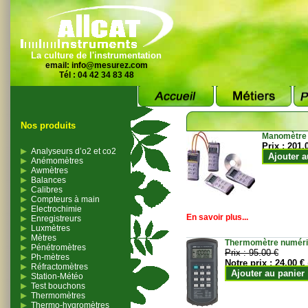
La culture de l'instrumentation
email:
info@mesurez.com
Tél : 04 42 34 83 48
Nos produits
Manomètre
Prix :
201.
Analyseurs d’o2 et co2
Ajouter a
Anémomètres
Awmètres
Balances
Calibres
Compteurs à main
Electrochimie
En savoir plus...
Enregistreurs
Luxmètres
Mètres
Thermomètre numériqu
Pénétromètres
Prix :
95.00 €
Ph-mètres
Notre prix :
24.00 €
Réfractomètres
Ajouter au panier
Station-Météo
Test bouchons
Thermomètres
Thermo-hygromètres