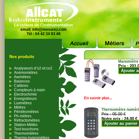
La culture de l'instrumentation
email:
info@mesurez.com
Tél : 04 42 34 83 48
Nos produits
Manomètre
Prix :
201.
Analyseurs d’o2 et co2
Ajouter a
Anémomètres
Awmètres
Balances
Calibres
Compteurs à main
Electrochimie
En savoir plus...
Enregistreurs
Luxmètres
Mètres
Thermomètre numériqu
Pénétromètres
Prix :
95.00 €
Ph-mètres
Notre prix :
24.00 €
Réfractomètres
Ajouter au panier
Station-Météo
Test bouchons
Thermomètres
Thermo-hygromètres