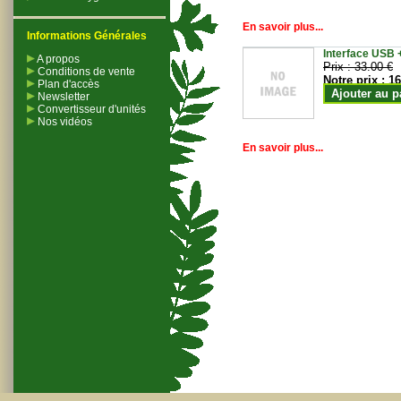
En savoir plus...
Informations Générales
Interface USB +
A propos
Prix :
33.00 €
Conditions de vente
Notre prix :
16
Plan d'accès
Ajouter au p
Newsletter
Convertisseur d'unités
Nos vidéos
En savoir plus...