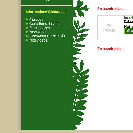
En savoir plus...
Informations Générales
Inter
A propos
Prix 
Conditions de vente
Notr
Plan d'accès
Ajo
Newsletter
Convertisseur d'unités
Nos vidéos
En savoir plus...