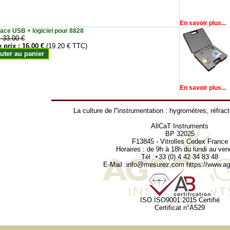
En savoir plus...
face USB + logiciel pour 8828
:
33.00 €
e prix :
16.00 €
(19.20 € TTC)
uter au panier
En savoir plus...
La culture de l''instrumentation :
hygromètres
,
réfrac
AllCaT Instruments
BP 32025
F13845 - Vitrolles Cedex France
Horaires : de 9h à 18h du lundi au ven
Tél :+33 (0) 4 42 34 83 48
E-Mail :
info@mesurez.com
https://www.agr
ISO ISO9001:2015 Certifié
Certificat n°A529