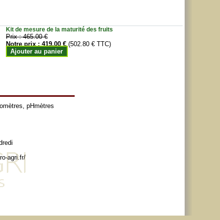
Kit de mesure de la maturité des fruits
Prix :
465.00 €
Notre prix :
419.00 €
(502.80 € TTC)
Ajouter au panier
tomètres
,
pHmètres
dredi
o-agri.fr/