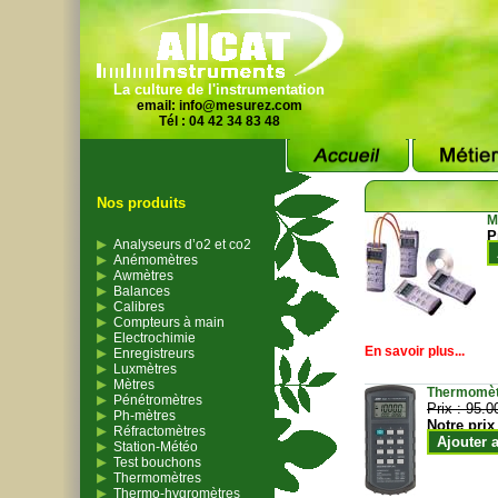
La culture de l'instrumentation
email:
info@mesurez.com
Tél : 04 42 34 83 48
Nos produits
M
P
Analyseurs d’o2 et co2
Anémomètres
Awmètres
Balances
Calibres
Compteurs à main
Electrochimie
En savoir plus...
Enregistreurs
Luxmètres
Mètres
Thermomètr
Pénétromètres
Prix :
95.0
Ph-mètres
Notre prix
Réfractomètres
Ajouter 
Station-Météo
Test bouchons
Thermomètres
Thermo-hygromètres