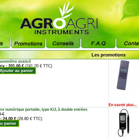
Les promotions
anomètre avancé
rix :
201.00 €
(241.20 € TTC)
Ajouter au panier
En savoir plus...
e numérique portable, type K/J, à double entrées
0 €
 :
24.00 €
(28.80 € TTC)
au panier