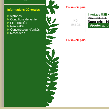
En savoir plus...
Informations Générales
Interface USB +
A propos
Prix :
33.00 €
Conditions de vente
Notre prix :
16
Plan d'accès
Ajouter au p
Newsletter
Convertisseur d'unités
Nos vidéos
En savoir plus...