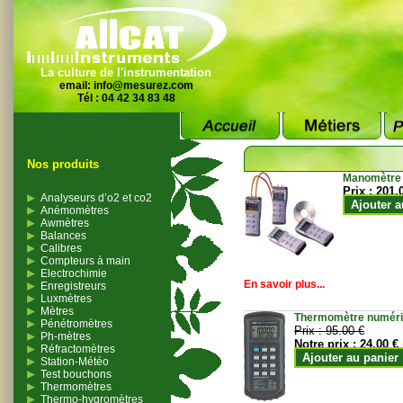
La culture de l'instrumentation
email:
info@mesurez.com
Tél : 04 42 34 83 48
Nos produits
Manomètre
Prix :
201.
Analyseurs d’o2 et co2
Ajouter a
Anémomètres
Awmètres
Balances
Calibres
Compteurs à main
Electrochimie
En savoir plus...
Enregistreurs
Luxmètres
Mètres
Thermomètre numériqu
Pénétromètres
Prix :
95.00 €
Ph-mètres
Notre prix :
24.00 €
Réfractomètres
Ajouter au panier
Station-Météo
Test bouchons
Thermomètres
Thermo-hygromètres