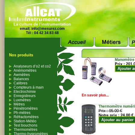
La culture de l'instrumentation
email:
info@mesurez.com
Tél : 04 42 34 83 48
Nos produits
Manomètre
Prix :
201.
Analyseurs d’o2 et co2
Ajouter a
Anémomètres
Awmètres
Balances
Calibres
Compteurs à main
Electrochimie
En savoir plus...
Enregistreurs
Luxmètres
Mètres
Thermomètre numériqu
Pénétromètres
Prix :
95.00 €
Ph-mètres
Notre prix :
24.00 €
Réfractomètres
Ajouter au panier
Station-Météo
Test bouchons
Thermomètres
Thermo-hygromètres