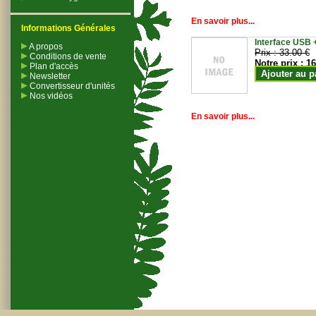
En savoir plus...
Informations Générales
Interface USB +
A propos
Prix :
33.00 €
Conditions de vente
Notre prix :
16
Plan d'accès
Ajouter au p
Newsletter
Convertisseur d'unités
Nos vidéos
En savoir plus...