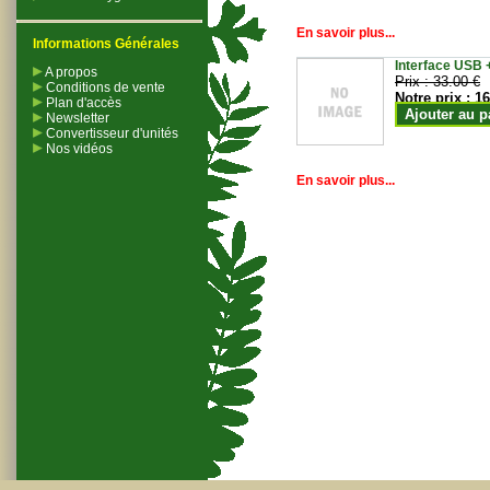
En savoir plus...
Informations Générales
Interface USB +
A propos
Prix :
33.00 €
Conditions de vente
Notre prix :
16
Plan d'accès
Ajouter au p
Newsletter
Convertisseur d'unités
Nos vidéos
En savoir plus...