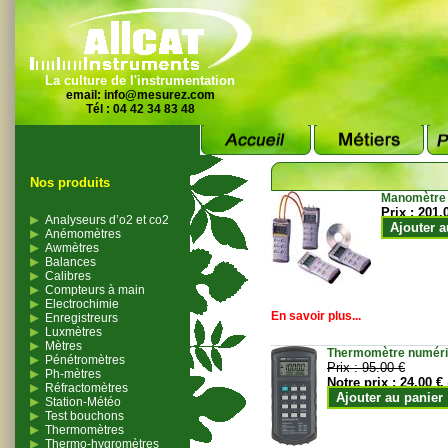
La culture de l'instrumentation
email:
info@mesurez.com
Tél : 04 42 34 83 48
Nos produits
Manomètre
Prix :
201.
Analyseurs d’o2 et co2
Ajouter a
Anémomètres
Awmètres
Balances
Calibres
Compteurs à main
Electrochimie
En savoir plus...
Enregistreurs
Luxmètres
Mètres
Thermomètre numériqu
Pénétromètres
Prix :
95.00 €
Ph-mètres
Notre prix :
24.00 €
Réfractomètres
Ajouter au panier
Station-Météo
Test bouchons
Thermomètres
Thermo-hygromètres