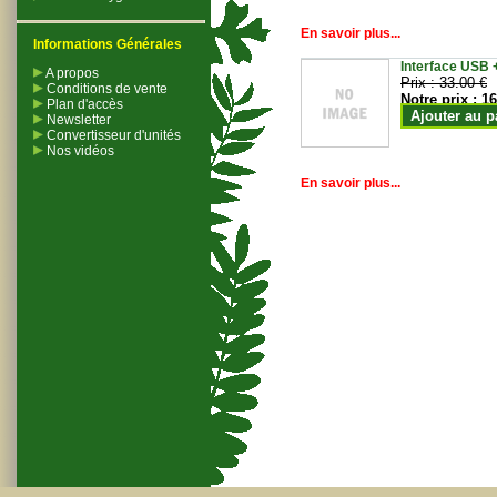
En savoir plus...
Informations Générales
Interface USB +
A propos
Prix :
33.00 €
Conditions de vente
Notre prix :
16
Plan d'accès
Ajouter au p
Newsletter
Convertisseur d'unités
Nos vidéos
En savoir plus...