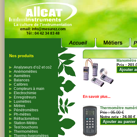
La culture de l'instrumentation
email:
info@mesurez.com
Tél : 04 42 34 83 48
Nos produits
Manomètre
Prix :
201.
Analyseurs d’o2 et co2
Ajouter a
Anémomètres
Awmètres
Balances
Calibres
Compteurs à main
Electrochimie
En savoir plus...
Enregistreurs
Luxmètres
Mètres
Thermomètre numériqu
Pénétromètres
Prix :
95.00 €
Ph-mètres
Notre prix :
24.00 €
Réfractomètres
Ajouter au panier
Station-Météo
Test bouchons
Thermomètres
Thermo-hygromètres