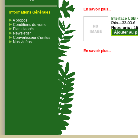
En savoir plus...
Informations Générales
Interface USB +
A propos
Prix :
33.00 €
Conditions de vente
Notre prix :
16
Plan d'accès
Ajouter au p
Newsletter
Convertisseur d'unités
Nos vidéos
En savoir plus...