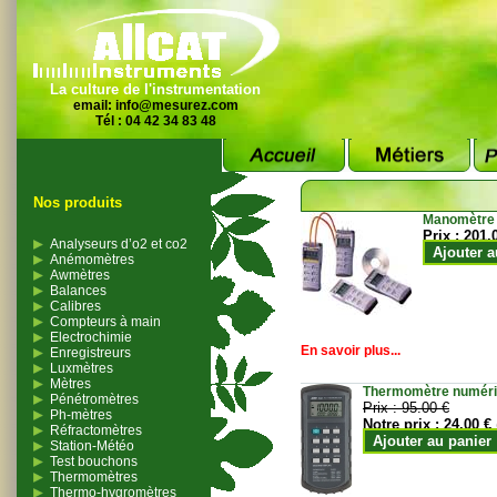
La culture de l'instrumentation
email:
info@mesurez.com
Tél : 04 42 34 83 48
Nos produits
Manomètre
Prix :
201.
Analyseurs d’o2 et co2
Ajouter a
Anémomètres
Awmètres
Balances
Calibres
Compteurs à main
Electrochimie
En savoir plus...
Enregistreurs
Luxmètres
Mètres
Thermomètre numériqu
Pénétromètres
Prix :
95.00 €
Ph-mètres
Notre prix :
24.00 €
Réfractomètres
Ajouter au panier
Station-Météo
Test bouchons
Thermomètres
Thermo-hygromètres