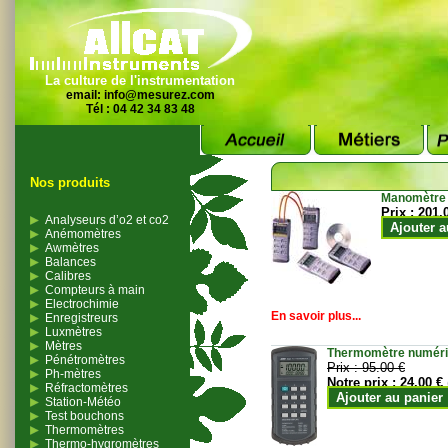
La culture de l'instrumentation
email:
info@mesurez.com
Tél : 04 42 34 83 48
Nos produits
Manomètre
Prix :
201.
Analyseurs d’o2 et co2
Ajouter a
Anémomètres
Awmètres
Balances
Calibres
Compteurs à main
Electrochimie
En savoir plus...
Enregistreurs
Luxmètres
Mètres
Thermomètre numériqu
Pénétromètres
Prix :
95.00 €
Ph-mètres
Notre prix :
24.00 €
Réfractomètres
Ajouter au panier
Station-Météo
Test bouchons
Thermomètres
Thermo-hygromètres