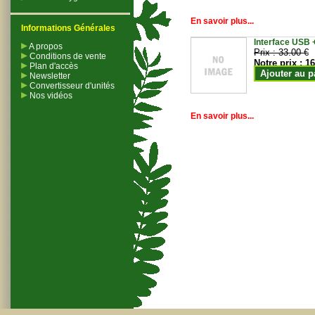
En savoir plus...
Informations Générales
Interface USB +
A propos
Prix :
33.00 €
Conditions de vente
Notre prix :
16
Plan d'accès
Ajouter au p
Newsletter
Convertisseur d'unités
Nos vidéos
En savoir plus...