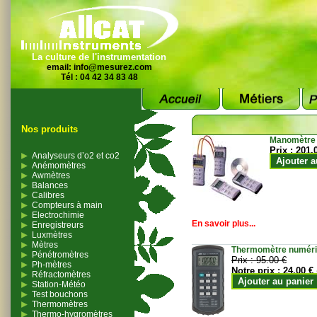
La culture de l'instrumentation
email:
info@mesurez.com
Tél : 04 42 34 83 48
Nos produits
Manomètre
Prix :
201.
Analyseurs d’o2 et co2
Ajouter a
Anémomètres
Awmètres
Balances
Calibres
Compteurs à main
Electrochimie
En savoir plus...
Enregistreurs
Luxmètres
Mètres
Thermomètre numériqu
Pénétromètres
Prix :
95.00 €
Ph-mètres
Notre prix :
24.00 €
Réfractomètres
Ajouter au panier
Station-Météo
Test bouchons
Thermomètres
Thermo-hygromètres