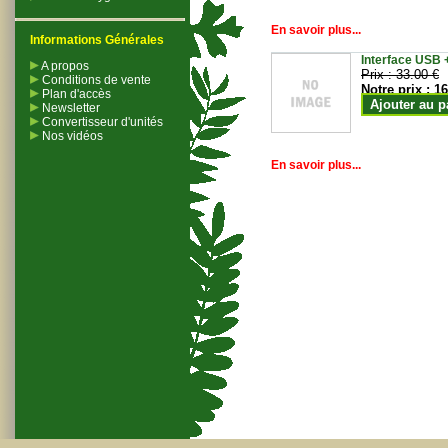
En savoir plus...
Informations Générales
Interface USB +
A propos
Prix :
33.00 €
Conditions de vente
Notre prix :
16
Plan d'accès
Ajouter au p
Newsletter
Convertisseur d'unités
Nos vidéos
En savoir plus...