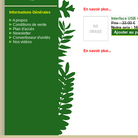
En savoir plus...
Informations Générales
Interface USB +
A propos
Prix :
33.00 €
Conditions de vente
Notre prix :
16
Plan d'accès
Ajouter au p
Newsletter
Convertisseur d'unités
Nos vidéos
En savoir plus...