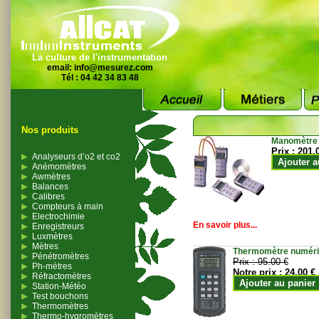
La culture de l'instrumentation
email:
info@mesurez.com
Tél : 04 42 34 83 48
Nos produits
Manomètre
Prix :
201.
Analyseurs d’o2 et co2
Ajouter a
Anémomètres
Awmètres
Balances
Calibres
Compteurs à main
Electrochimie
En savoir plus...
Enregistreurs
Luxmètres
Mètres
Thermomètre numériqu
Pénétromètres
Prix :
95.00 €
Ph-mètres
Notre prix :
24.00 €
Réfractomètres
Ajouter au panier
Station-Météo
Test bouchons
Thermomètres
Thermo-hygromètres