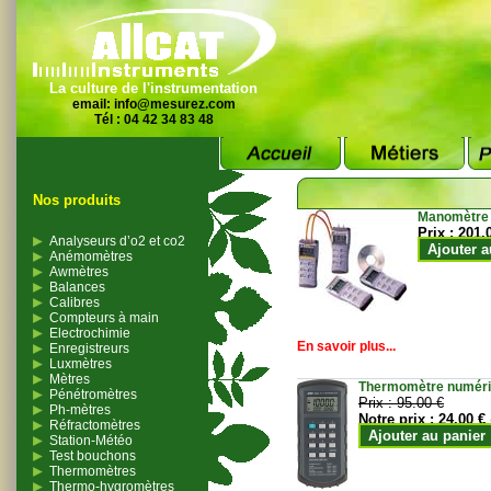
La culture de l'instrumentation
email:
info@mesurez.com
Tél : 04 42 34 83 48
Nos produits
Manomètre
Prix :
201.
Analyseurs d’o2 et co2
Ajouter a
Anémomètres
Awmètres
Balances
Calibres
Compteurs à main
Electrochimie
En savoir plus...
Enregistreurs
Luxmètres
Mètres
Thermomètre numériqu
Pénétromètres
Prix :
95.00 €
Ph-mètres
Notre prix :
24.00 €
Réfractomètres
Ajouter au panier
Station-Météo
Test bouchons
Thermomètres
Thermo-hygromètres