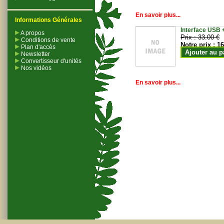
En savoir plus...
Informations Générales
Interface USB +
A propos
Prix :
33.00 €
Conditions de vente
Notre prix :
16
Plan d'accès
Ajouter au p
Newsletter
Convertisseur d'unités
Nos vidéos
En savoir plus...