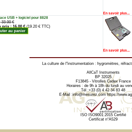
En savoir plus...
face USB + logiciel pour 8828
:
33.00 €
e prix :
16.00 €
(19.20 € TTC)
uter au panier
En savoir plus...
La culture de l''instrumentation :
hygromètres
,
réfrac
AllCaT Instruments
BP 32025
F13845 - Vitrolles Cedex France
Horaires : de 9h à 18h du lundi au ven
Tél :+33 (0) 4 42 34 83 48
E-Mail :
info@mesurez.com
https://www.agr
ISO ISO9001:2015 Certifié
Certificat n°A529