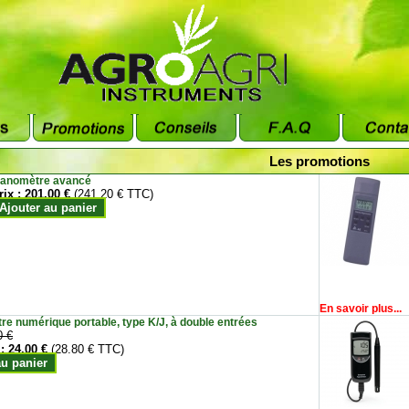
Les promotions
anomètre avancé
rix :
201.00 €
(241.20 € TTC)
Ajouter au panier
En savoir plus...
e numérique portable, type K/J, à double entrées
0 €
 :
24.00 €
(28.80 € TTC)
au panier