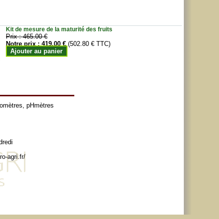
Kit de mesure de la maturité des fruits
Prix :
465.00 €
Notre prix :
419.00 €
(502.80 € TTC)
Ajouter au panier
tomètres
,
pHmètres
dredi
o-agri.fr/