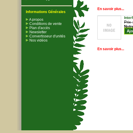
En savoir plus...
Informations Générales
Inter
A propos
Prix 
Conditions de vente
Notr
Plan d'accès
Ajo
Newsletter
Convertisseur d'unités
Nos vidéos
En savoir plus...