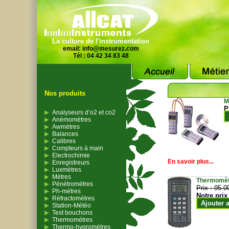
La culture de l'instrumentation
email:
info@mesurez.com
Tél : 04 42 34 83 48
Nos produits
M
P
Analyseurs d’o2 et co2
Anémomètres
Awmètres
Balances
Calibres
Compteurs à main
Electrochimie
En savoir plus...
Enregistreurs
Luxmètres
Mètres
Thermomètr
Pénétromètres
Prix :
95.0
Ph-mètres
Notre prix
Réfractomètres
Ajouter 
Station-Météo
Test bouchons
Thermomètres
Thermo-hygromètres