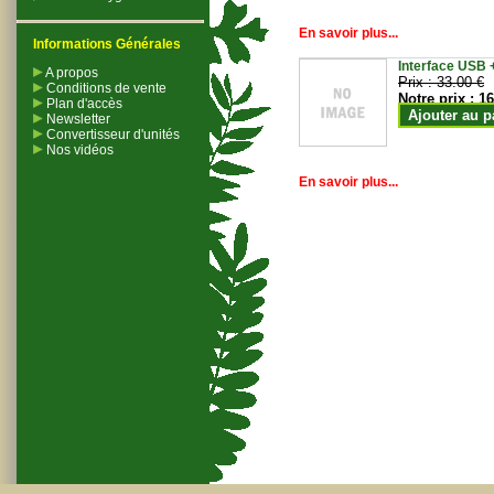
En savoir plus...
Informations Générales
Interface USB +
A propos
Prix :
33.00 €
Conditions de vente
Notre prix :
16
Plan d'accès
Ajouter au p
Newsletter
Convertisseur d'unités
Nos vidéos
En savoir plus...