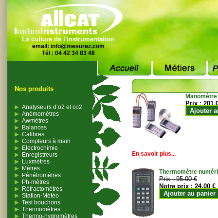
La culture de l'instrumentation
email:
info@mesurez.com
Tél : 04 42 34 83 48
Nos produits
Manomètre
Prix :
201.
Analyseurs d’o2 et co2
Ajouter a
Anémomètres
Awmètres
Balances
Calibres
Compteurs à main
Electrochimie
En savoir plus...
Enregistreurs
Luxmètres
Mètres
Thermomètre numériqu
Pénétromètres
Prix :
95.00 €
Ph-mètres
Notre prix :
24.00 €
Réfractomètres
Ajouter au panier
Station-Météo
Test bouchons
Thermomètres
Thermo-hygromètres