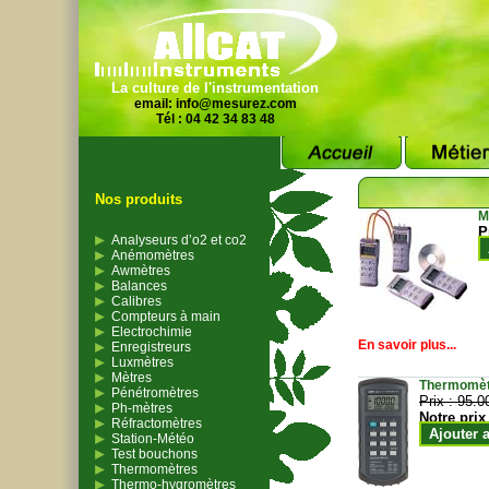
La culture de l'instrumentation
email:
info@mesurez.com
Tél : 04 42 34 83 48
Nos produits
M
P
Analyseurs d’o2 et co2
Anémomètres
Awmètres
Balances
Calibres
Compteurs à main
Electrochimie
En savoir plus...
Enregistreurs
Luxmètres
Mètres
Thermomètr
Pénétromètres
Prix :
95.0
Ph-mètres
Notre prix
Réfractomètres
Ajouter 
Station-Météo
Test bouchons
Thermomètres
Thermo-hygromètres