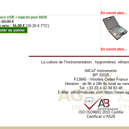
En savoir plus...
face USB + logiciel pour 8828
:
33.00 €
e prix :
16.00 €
(19.20 € TTC)
uter au panier
En savoir plus...
La culture de l''instrumentation :
hygromètres
,
réfrac
AllCaT Instruments
BP 32025
F13845 - Vitrolles Cedex France
Horaires : de 9h à 18h du lundi au ven
Tél :+33 (0) 4 42 34 83 48
E-Mail :
info@mesurez.com
https://www.agr
ISO ISO9001:2015 Certifié
Certificat n°A529