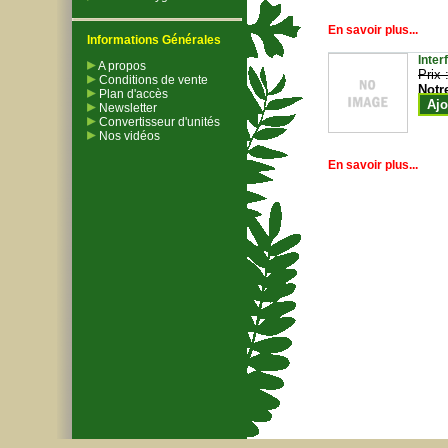
En savoir plus...
Informations Générales
Inter
A propos
Prix 
Conditions de vente
Notr
Plan d'accès
Ajo
Newsletter
Convertisseur d'unités
Nos vidéos
En savoir plus...