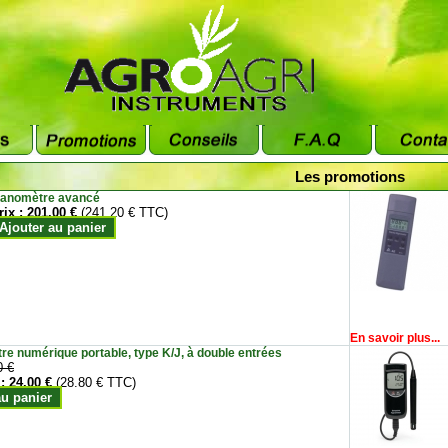
Les promotions
anomètre avancé
rix :
201.00 €
(241.20 € TTC)
Ajouter au panier
En savoir plus...
e numérique portable, type K/J, à double entrées
0 €
 :
24.00 €
(28.80 € TTC)
au panier