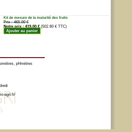
Kit de mesure de la maturité des fruits
Prix :
465.00 €
Notre prix :
419.00 €
(502.80 € TTC)
Ajouter au panier
tomètres
,
pHmètres
dredi
o-agri.fr/