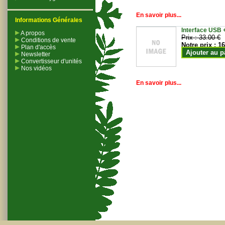
En savoir plus...
Informations Générales
Interface USB +
A propos
Prix :
33.00 €
Conditions de vente
Notre prix :
16
Plan d'accès
Ajouter au p
Newsletter
Convertisseur d'unités
Nos vidéos
En savoir plus...