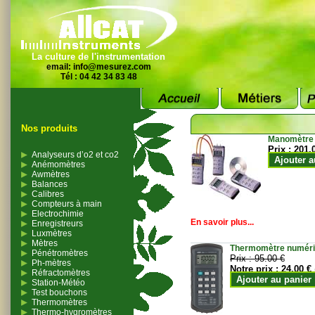
La culture de l'instrumentation
email:
info@mesurez.com
Tél : 04 42 34 83 48
Nos produits
Manomètre
Prix :
201.
Analyseurs d’o2 et co2
Ajouter a
Anémomètres
Awmètres
Balances
Calibres
Compteurs à main
Electrochimie
En savoir plus...
Enregistreurs
Luxmètres
Mètres
Thermomètre numériqu
Pénétromètres
Prix :
95.00 €
Ph-mètres
Notre prix :
24.00 €
Réfractomètres
Ajouter au panier
Station-Météo
Test bouchons
Thermomètres
Thermo-hygromètres