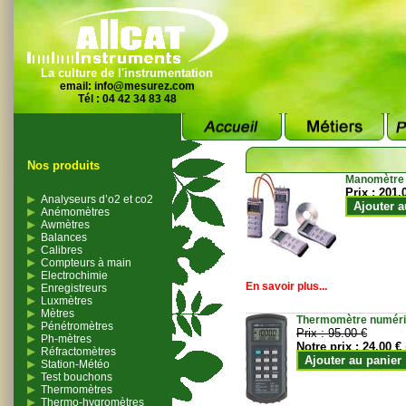
La culture de l'instrumentation
email:
info@mesurez.com
Tél : 04 42 34 83 48
Nos produits
Manomètre
Prix :
201.
Analyseurs d’o2 et co2
Ajouter a
Anémomètres
Awmètres
Balances
Calibres
Compteurs à main
Electrochimie
En savoir plus...
Enregistreurs
Luxmètres
Mètres
Thermomètre numériqu
Pénétromètres
Prix :
95.00 €
Ph-mètres
Notre prix :
24.00 €
Réfractomètres
Ajouter au panier
Station-Météo
Test bouchons
Thermomètres
Thermo-hygromètres