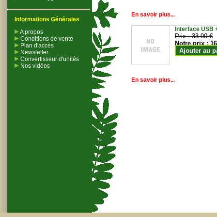
En savoir plus...
Informations Générales
Interface USB +
A propos
Prix :
33.00 €
Conditions de vente
Notre prix :
16
Plan d'accès
Ajouter au p
Newsletter
Convertisseur d'unités
Nos vidéos
En savoir plus...