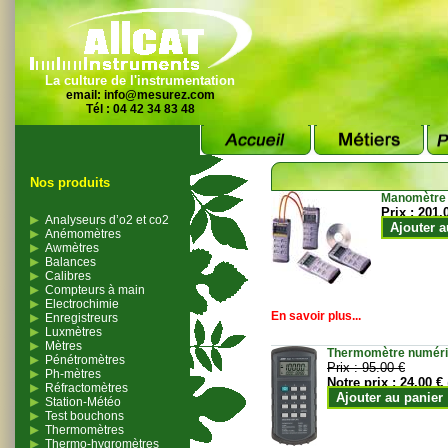
La culture de l'instrumentation
email:
info@mesurez.com
Tél : 04 42 34 83 48
Nos produits
Manomètre
Prix :
201.
Analyseurs d’o2 et co2
Ajouter a
Anémomètres
Awmètres
Balances
Calibres
Compteurs à main
Electrochimie
En savoir plus...
Enregistreurs
Luxmètres
Mètres
Thermomètre numériqu
Pénétromètres
Prix :
95.00 €
Ph-mètres
Notre prix :
24.00 €
Réfractomètres
Ajouter au panier
Station-Météo
Test bouchons
Thermomètres
Thermo-hygromètres