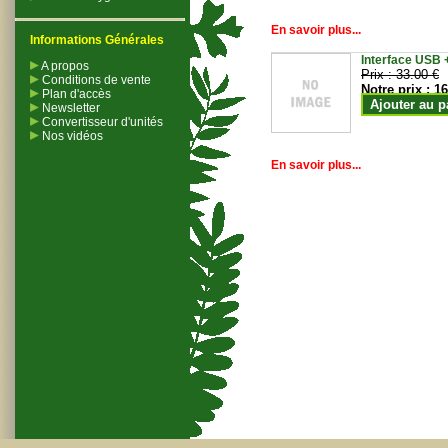
En savoir plus...
Informations Générales
Interface USB +
A propos
Prix :
33.00 €
Conditions de vente
Notre prix :
16
Plan d'accès
Ajouter au p
Newsletter
Convertisseur d'unités
Nos vidéos
En savoir plus...