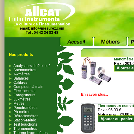
La culture de l'instrumentation
email:
info@mesurez.com
Tél : 04 42 34 83 48
Nos produits
Manomètre
Prix :
201.
Analyseurs d’o2 et co2
Ajouter a
Anémomètres
Awmètres
Balances
Calibres
Compteurs à main
Electrochimie
En savoir plus...
Enregistreurs
Luxmètres
Mètres
Thermomètre numériqu
Pénétromètres
Prix :
95.00 €
Ph-mètres
Notre prix :
24.00 €
Réfractomètres
Ajouter au panier
Station-Météo
Test bouchons
Thermomètres
Thermo-hygromètres