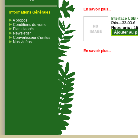
En savoir plus...
Informations Générales
Interface USB +
A propos
Prix :
33.00 €
Conditions de vente
Notre prix :
16
Plan d'accès
Ajouter au p
Newsletter
Convertisseur d'unités
Nos vidéos
En savoir plus...