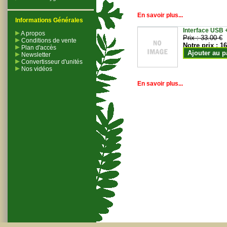
En savoir plus...
Informations Générales
Interface USB +
A propos
Prix :
33.00 €
Conditions de vente
Notre prix :
16
Plan d'accès
Ajouter au p
Newsletter
Convertisseur d'unités
Nos vidéos
En savoir plus...