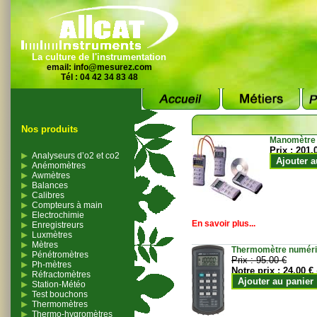
La culture de l'instrumentation
email:
info@mesurez.com
Tél : 04 42 34 83 48
Nos produits
Manomètre
Prix :
201.
Analyseurs d’o2 et co2
Ajouter a
Anémomètres
Awmètres
Balances
Calibres
Compteurs à main
Electrochimie
En savoir plus...
Enregistreurs
Luxmètres
Mètres
Thermomètre numériqu
Pénétromètres
Prix :
95.00 €
Ph-mètres
Notre prix :
24.00 €
Réfractomètres
Ajouter au panier
Station-Météo
Test bouchons
Thermomètres
Thermo-hygromètres